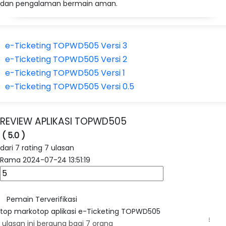
dan pengalaman bermain aman.
e-Ticketing TOPWD505 Versi 3
e-Ticketing TOPWD505 Versi 2
e-Ticketing TOPWD505 Versi 1
e-Ticketing TOPWD505 Versi 0.5
REVIEW APLIKASI TOPWD505
( 5.0 )
dari
7
rating 7 ulasan
Rama
2024-07-24 13:51:19
Pemain Terverifikasi
top markotop aplikasi e-Ticketing TOPWD505
...
ulasan ini berguna bagi 7 orang